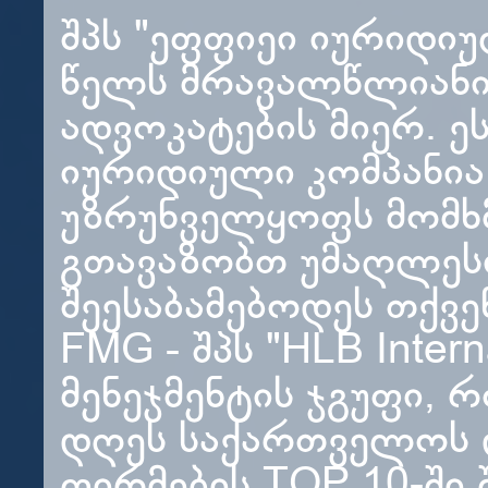
შპს "ეფფიეი იურიდი
წელს მრავალწლიანი
ადვოკატების მიერ. 
იურიდიული კომპანი
უზრუნველყოფს მომხ
გთავაზობთ უმაღლესი
შეესაბამებოდეს თქვე
FMG - შპს "HLB Intern
მენეჯმენტის ჯგუფი,
დღეს საქართველოს
ფირმების TOP 10-ში 