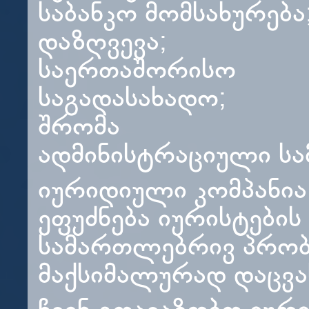
საბანკო მომსახურება
დაზღვევა;
საერთაშორისო
საგადასახადო;
შრომა
ადმინისტრაციული ს
იურიდიული კომპანია
ეფუძნება იურისტები
სამართლებრივ პრობლ
მაქსიმალურად დაცვა