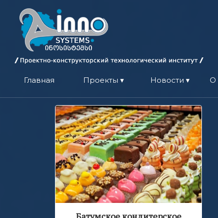
Главная
Проекты ▾
Новости ▾
О
Батумское кондитерское