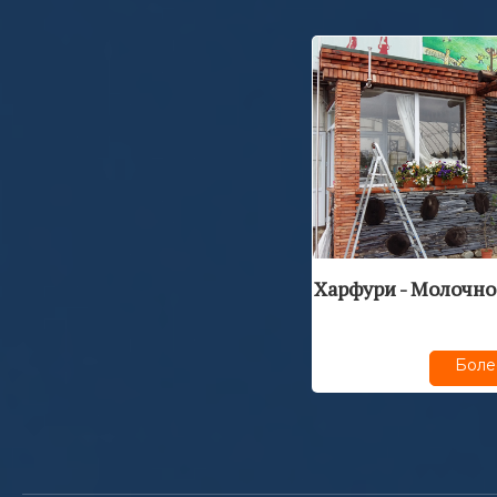
Харфури - Молочно
Боле