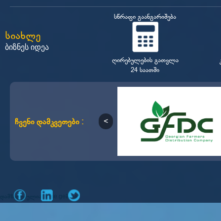
სწრაფი გაანგარიშება
სიახლე
ბიზნეს იდეა
ღირებულების გათვლა
24 საათში
ჩვენი დამკვეთები :
დამზადებულია
მიერ
mone.ge