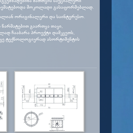
აგვემზადებინა მათთვის სპეციალური
აემატებოდა შოკოლადი გასაფორმებლად.
ძალიან ორიგინალური და საინტერესო.
 წარმატებით გაართვა თავი,
ლად ჩააბარა პროექტი დამკვეთს,
ევე ტექნოლოგიურად ასორტიმენტის