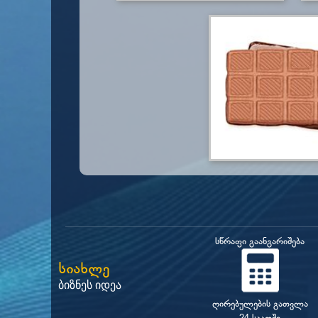
სწრაფი გაანგარიშება
სიახლე
ბიზნეს იდეა
ღირებულების გათვლა