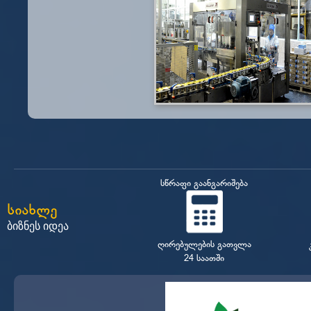
სწრაფი გაანგარიშება
სიახლე
ბიზნეს იდეა
ღირებულების გათვლა
24 საათში