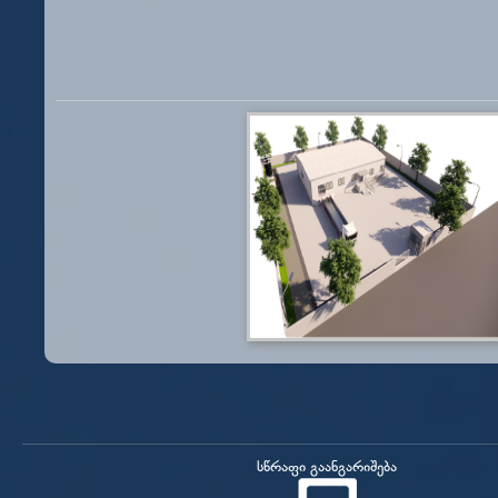
სწრაფი გაანგარიშება