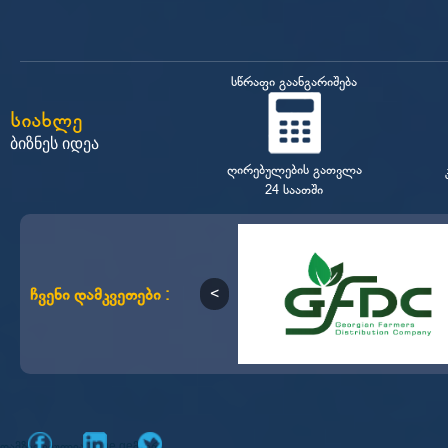
სწრაფი გაანგარიშება
სიახლე
ბიზნეს იდეა
ღირებულების გათვლა
24 საათში
ჩვენი დამკვეთები :
დამზადებულია
მიერ
mone.ge