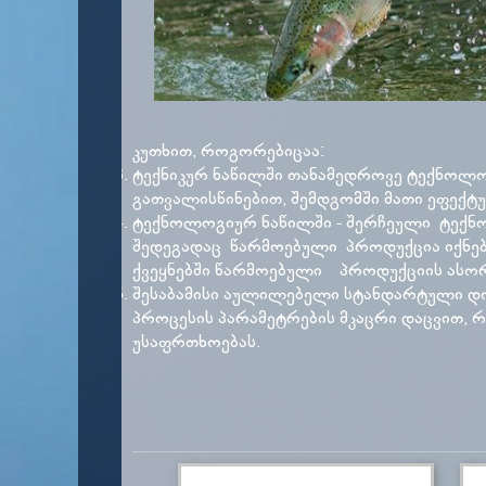
კუთხით, როგორებიცაა:
ტექნიკურ ნაწილში თანამედროვე ტექნოლ
გათვალისწინებით, შემდგომში მათი ეფექტუ
ტექნოლოგიურ ნაწილში - შერჩეული ტექნ
შედეგადაც წარმოებული პროდუქცია იქნებ
ქვეყნებში წარმოებული პროდუქციის ასორ
შესაბამისი აულილებელი სტანდარტული დო
პროცესის პარამეტრების მკაცრი დაცვით,
უსაფრთხოებას.