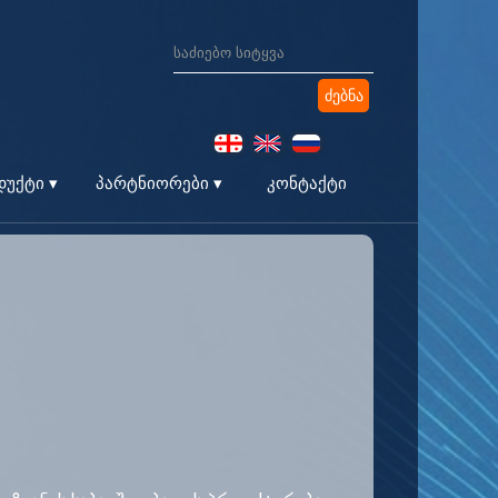
კონტაქტი
უქტი ▾
პარტნიორები ▾